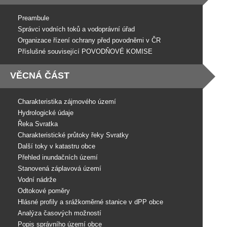
Preambule
Správci vodních toků a vodoprávní úřad
Organizace řízení ochrany před povodněmi v ČR
Příslušné související POVODŇOVÉ KOMISE
VĚCNÁ ČÁST
Charakteristika zájmového území
Hydrologické údaje
Řeka Svratka
Charakteristické průtoky řeky Svratky
Další toky v katastru obce
Přehled inundačních území
Stanovená záplavová území
Vodní nádrže
Odtokové poměry
Hlásné profily a srážkoměrné stanice v dPP obce
Analýza časových možností
Popis správního území obce