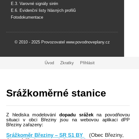
E.3. Varovné signály sirén
E.6. Evidenční listy hlásných profilů
Fotodokumentace
© 2010 - 2025 Provozovatel www.povodnoveplany.cz
Úvod
Zkratky
Přihlásit
Srážkoměrné stanice
Z hlediska modelování
dopadu srážek
na povodňovou
situaci v obci Březiny jsou na webovou aplikaci dPP
Březiny zařazeny:
Srážkoměr Březiny – SR S1 BY
(Obec Březiny,