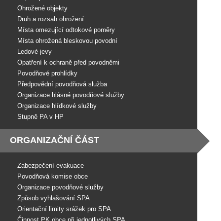
Ohrožené objekty
Druh a rozsah ohrožení
Místa omezující odtokové poměry
Místa ohrožená bleskovou povodní
Ledové jevy
Opatření k ochraně před povodněmi
Povodňové prohlídky
Předpovědní povodňová služba
Organizace hlásné povodňové služby
Organizace hlídkové služby
Stupně PA v HP
ORGANIZAČNÍ ČÁST
Zabezpečení evakuace
Povodňová komise obce
Organizace povodňové služby
Způsob vyhlašování SPA
Orientační limity srážek pro SPA
Činnost PK obce při jednotlivých SPA