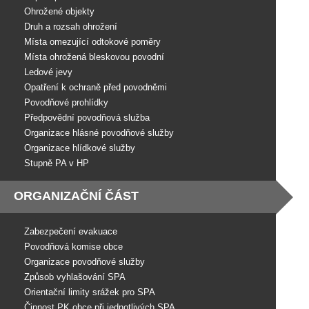
Ohrožené objekty
Druh a rozsah ohrožení
Místa omezující odtokové poměry
Místa ohrožená bleskovou povodní
Ledové jevy
Opatření k ochraně před povodněmi
Povodňové prohlídky
Předpovědní povodňová služba
Organizace hlásné povodňové služby
Organizace hlídkové služby
Stupně PA v HP
ORGANIZAČNÍ ČÁST
Zabezpečení evakuace
Povodňová komise obce
Organizace povodňové služby
Způsob vyhlašování SPA
Orientační limity srážek pro SPA
Činnost PK obce při jednotlivých SPA