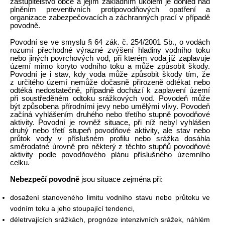
zastupitelstvo obce a jejím základním úkolem je dohled nad
plněním preventivních protipovodňových opatření a
organizace zabezpečovacích a záchranných prací v případě
povodně.
Povodní se ve smyslu § 64 zák. č. 254/2001 Sb., o vodách
rozumí přechodné výrazné zvýšení hladiny vodního toku
nebo jiných povrchových vod, při kterém voda již zaplavuje
území mimo koryto vodního toku a může způsobit škody.
Povodní je i stav, kdy voda může způsobit škody tím, že
z určitého území nemůže dočasně přirozeně odtékat nebo
odtéká nedostatečně, případně dochází k zaplavení území
při soustředěném odtoku srážkových vod. Povodeň může
být způsobena přírodními jevy nebo umělými vlivy. Povodeň
začíná vyhlášením druhého nebo třetího stupně povodňové
aktivity. Povodní je rovněž situace, při níž nebyl vyhlášen
druhý nebo třetí stupeň povodňové aktivity, ale stav nebo
průtok vody v příslušném profilu nebo srážka dosáhla
směrodatné úrovně pro některý z těchto stupňů povodňové
aktivity podle povodňového plánu příslušného územního
celku.
Nebezpečí povodně
jsou situace zejména při:
dosažení stanoveného limitu vodního stavu nebo průtoku ve
vodním toku a jeho stoupající tendenci,
déletrvajících srážkách, prognóze intenzivních srážek, náhlém