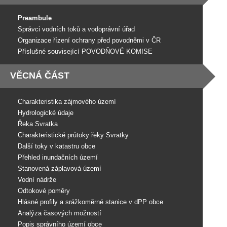
Preambule
Správci vodních toků a vodoprávní úřad
Organizace řízení ochrany před povodněmi v ČR
Příslušné související POVODŇOVÉ KOMISE
VĚCNÁ ČÁST
Charakteristika zájmového území
Hydrologické údaje
Řeka Svratka
Charakteristické průtoky řeky Svratky
Další toky v katastru obce
Přehled inundačních území
Stanovená záplavová území
Vodní nádrže
Odtokové poměry
Hlásné profily a srážkoměrné stanice v dPP obce
Analýza časových možností
Popis správního území obce