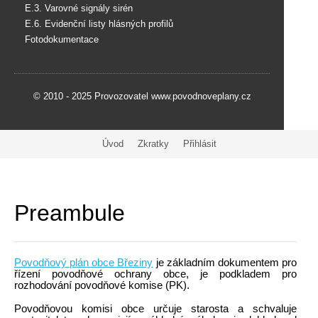
E.3. Varovné signály sirén
E.6. Evidenční listy hlásných profilů
Fotodokumentace
© 2010 - 2025 Provozovatel www.povodnoveplany.cz
Úvod
Zkratky
Přihlásit
Preambule
Povodňový plán obce Březiny
je základním dokumentem pro
řízení povodňové ochrany obce, je podkladem pro
rozhodování povodňové komise (PK).
Povodňovou komisi obce určuje starosta a schvaluje