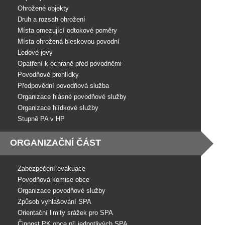
Ohrožené objekty
Druh a rozsah ohrožení
Místa omezující odtokové poměry
Místa ohrožená bleskovou povodní
Ledové jevy
Opatření k ochraně před povodněmi
Povodňové prohlídky
Předpovědní povodňová služba
Organizace hlásné povodňové služby
Organizace hlídkové služby
Stupně PA v HP
ORGANIZAČNÍ ČÁST
Zabezpečení evakuace
Povodňová komise obce
Organizace povodňové služby
Způsob vyhlašování SPA
Orientační limity srážek pro SPA
Činnost PK obce při jednotlivých SPA