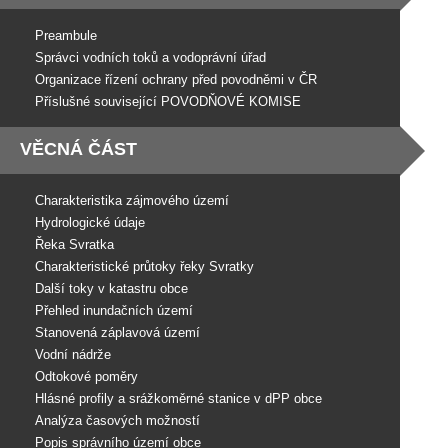
Preambule
Správci vodních toků a vodoprávní úřad
Organizace řízení ochrany před povodněmi v ČR
Příslušné související POVODŇOVÉ KOMISE
VĚCNÁ ČÁST
Charakteristika zájmového území
Hydrologické údaje
Řeka Svratka
Charakteristické průtoky řeky Svratky
Další toky v katastru obce
Přehled inundačních území
Stanovená záplavová území
Vodní nádrže
Odtokové poměry
Hlásné profily a srážkoměrné stanice v dPP obce
Analýza časových možností
Popis správního území obce