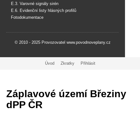
E.3. Varovné signály sirén
E.6. Evidenční listy hlásných profilů
Fotodokumentace
© 2010 - 2025 Provozovatel www.povodnoveplany.cz
Úvod
Zkratky
Přihlásit
Záplavové území Březiny
dPP ČR